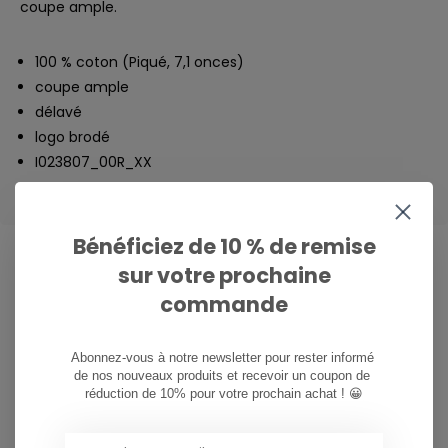
coupe ample.
100 % coton (Piqué, 7,1 onces)
coupe ample
délavé
logo brodé
I023807_00R_XX
Bénéficiez de 10 % de remise
sur votre prochaine
commande
CAN WE HELP?
Service à la clientèle:
heures d'ouverture
Abonnez-vous à notre newsletter pour rester informé 
de nos nouveaux produits et recevoir un coupon de 
081/260.730
réduction de 10% pour votre prochain achat ! 😀
info@ostreet.be