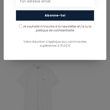
Abonne-toi
PARTAGER CE PRODUIT
Je souhaite m'inscrire à la newsletter et j'ai lu
la
politique de confidentialité.
You might also like...
TU POURRAIS AUSSI AIMER...
Votre réduction s'applique aux commandes
supérieures à 10,00 €