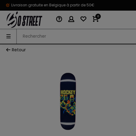
Livraison gratuite en Belgique à partir de 50€
0
Retour