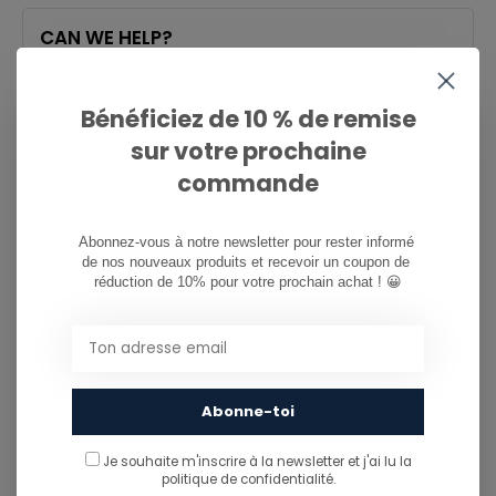
CAN WE HELP?
Service à la clientèle:
heures d'ouverture
Bénéficiez de 10 % de remise
081/260.730
sur votre prochaine
commande
info@ostreet.be
Abonnez-vous à notre newsletter pour rester informé 
de nos nouveaux produits et recevoir un coupon de 
PARTAGER CE PRODUIT
réduction de 10% pour votre prochain achat ! 😀
You might also like...
TU POURRAIS AUSSI AIMER...
Abonne-toi
Je souhaite m'inscrire à la newsletter et j'ai lu
la
politique de confidentialité.