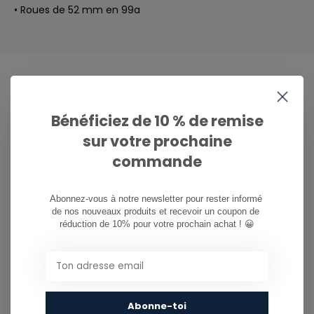
• Roues de 52 mm en 99a
CAN WE HELP?
Bénéficiez de 10 % de remise
Service à la clientèle:
now opened
sur votre prochaine
commande
081/260.730
Abonnez-vous à notre newsletter pour rester informé 
info@ostreet.be
de nos nouveaux produits et recevoir un coupon de 
réduction de 10% pour votre prochain achat ! 😀
PARTAGER CE PRODUIT
Abonne-toi
You might also like...