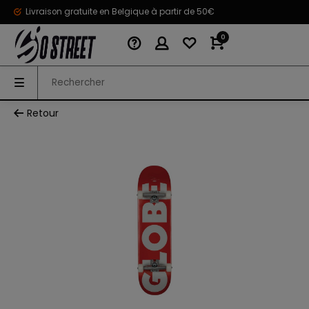
Livraison gratuite en Belgique à partir de 50€
0
Retour