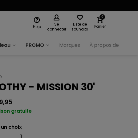
0
Se
Liste de
Panier
Help
connecter
souhaits
deau
PROMO
Marques
À propos de nous
e
OTHY - MISSION 30'
9,95
ison gratuite
 un choix