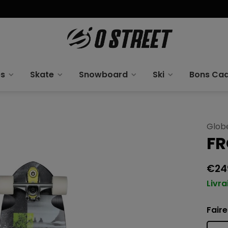
es
Skate
Snowboard
Ski
Bons Ca
Glob
FR
€24
Livra
Faire