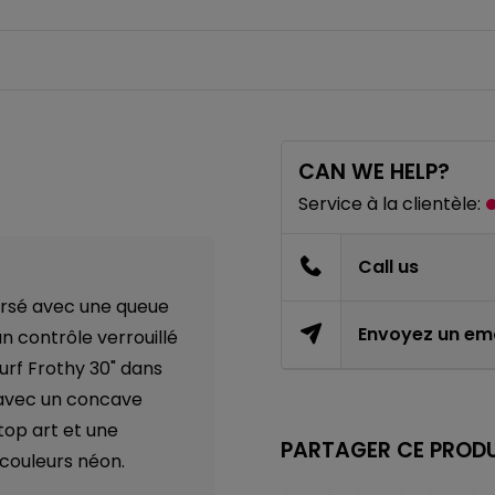
CAN WE HELP?
Service à la clientèle:
Call us
orsé avec une queue
Envoyez un ema
n contrôle verrouillé
urf Frothy 30" dans
7 avec un concave
top art et une
PARTAGER CE PRODU
couleurs néon.