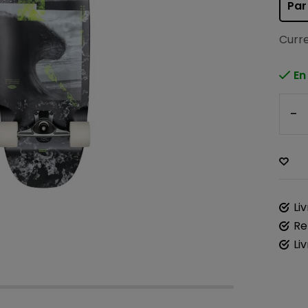
Par
Curre
En
-
Li
Re
Li