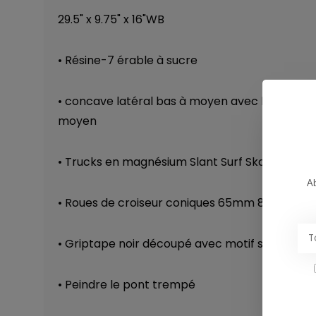
29.5" x 9.75" x 16"WB
• Résine-7 érable à sucre
• concave latéral bas à moyen avec barre arqu
moyen
• Trucks en magnésium Slant Surf Skate
Ab
• Roues de croiseur coniques 65mm 83a
• Griptape noir découpé avec motif supérieur
• Peindre le pont trempé