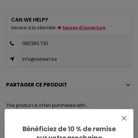
CAN WE HELP?
Service à la clientèle:
heures d'ouverture
081/260.730
info@ostreet.be
PARTAGER CE PRODUIT
This product is often purchased with...
CE PRODUIT EST SOUVENT ACHETÉ
AVEC...
Bénéficiez de 10 % de remise
sur votre prochaine