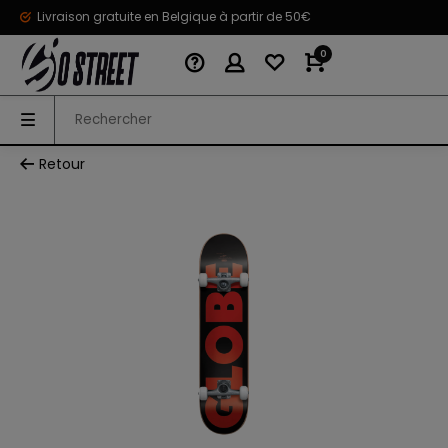
Livraison gratuite en Belgique à partir de 50€
0
Retour