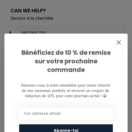
CAN WE HELP?
Service à la clientèle:
081/260.730
info@ostreet.be
Bénéficiez de 10 % de remise
sur votre prochaine
commande
PARTAGER CE PRODUIT
Abonnez-vous à notre newsletter pour rester informé 
de nos nouveaux produits et recevoir un coupon de 
This product is often purchased with...
réduction de 10% pour votre prochain achat ! 😀
CE PRODUIT EST SOUVENT ACHETÉ
AVEC...
Abonne-toi