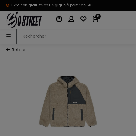
Livraison gratuite en Belgique à partir de 50€
0
Retour