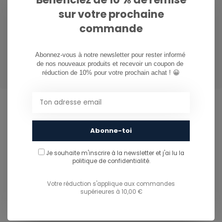
sur votre prochaine
commande
Composition
Abonnez-vous à notre newsletter pour rester informé 
[Matière Principale] 100% Polyester Recyclé
de nos nouveaux produits et recevoir un coupon de 
réduction de 10% pour votre prochain achat ! 😀
CAN WE HELP?
Abonne-toi
Service à la clientèle:
heures d'ouverture
Je souhaite m'inscrire à la newsletter et j'ai lu
la
politique de confidentialité.
081/260.730
Votre réduction s'applique aux commandes
supérieures à 10,00 €
info@ostreet.be