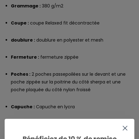
Grammage :
380 g/m2
Coupe :
coupe Relaxed fit décontractée
doublure :
doublure en polyester et mesh
Fermeture :
fermeture zippée
Poches :
2 poches passepoilées sur le devant et une
poche zippée sur la poitrine du côté sherpa et une
poche plaquée du côté nylon froissé
Capuche :
Capuche en lycra
Écusson tissé et fanion latéral.
Bénéficiez de 10 % de remise