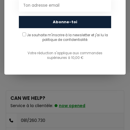
Tirettes ton-sur-ton
Abonne-toi
Je souhaite m'inscrire à la newsletter et j'ai lu
la
Composition
politique de confidentialité.
Votre réduction s'applique aux commandes
[Matière principale] 100% polyester recyclé
supérieures à 10,00 €
CAN WE HELP?
Service à la clientèle:
now opened
081/260.730