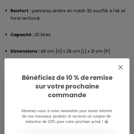
Renfort :
panneau arrière en mesh 3D soufflé à l'air et
fond renforcé
Capacité :
30 litres
Dimensions :
46 cm [H] x 28 cm [L] x 21 cm [P]
Logotage :
Logo Element Tree gravé
Bénéficiez de 10 % de remise
Logotage par sérigraphie 3D HD
sur votre prochaine
commande
Autres caractéristiques :
Système d'ajustement pour
le sternum
Abonnez-vous à notre newsletter pour rester informé 
de nos nouveaux produits et recevoir un coupon de 
réduction de 10% pour votre prochain achat ! 😀
Poches latérales pour gourde