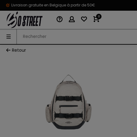
Livraison gratuite en Belgique à partir de 50€
0
Retour