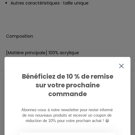
Autres caractéristiques : taille unique
Composition
[Matière principale] 100% acrylique
Bénéficiez de 10 % de remise
sur votre prochaine
commande
CAN WE HELP?
Service à la clientèle:
Abonnez-vous à notre newsletter pour rester informé 
de nos nouveaux produits et recevoir un coupon de 
081/260.730
réduction de 10% pour votre prochain achat ! 😀