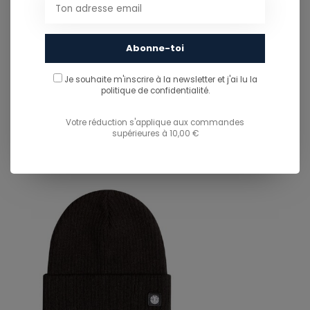
info@ostreet.be
Abonne-toi
PARTAGER CE PRODUIT
Je souhaite m'inscrire à la newsletter et j'ai lu
la
politique de confidentialité.
You might also like...
TU POURRAIS AUSSI AIMER...
Votre réduction s'applique aux commandes
supérieures à 10,00 €