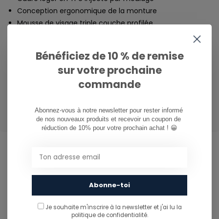
Conception ergonomique de la monture
Mousse de visage triple couche profilée
Bracelet réglable de 40 mm avec doublure en silicone
Bénéficiez de 10 % de remise
MESURES
sur votre prochaine
commande
105mm H x 170mm L x 75mm P
Poids : 135g
Abonnez-vous à notre newsletter pour rester informé 
de nos nouveaux produits et recevoir un coupon de 
réduction de 10% pour votre prochain achat ! 😀
CAN WE HELP?
Abonne-toi
Service à la clientèle:
Je souhaite m'inscrire à la newsletter et j'ai lu
la
081/260.730
politique de confidentialité.