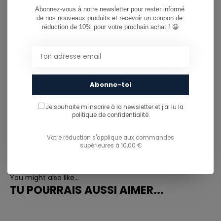
Abonnez-vous à notre newsletter pour rester informé 
de nos nouveaux produits et recevoir un coupon de 
réduction de 10% pour votre prochain achat ! 😀
CAN WE HELP?
Service à la clientèle:
heures d'ouverture
081/260.730
Abonne-toi
info@ostreet.be
Je souhaite m'inscrire à la newsletter et j'ai lu
la
politique de confidentialité.
Votre réduction s'applique aux commandes
PARTAGER CE PRODUIT
supérieures à 10,00 €
You might also like...
TU POURRAIS AUSSI AIMER...