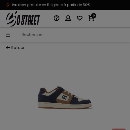
Livraison gratuite en Belgique à partir de 50€
0
Retour