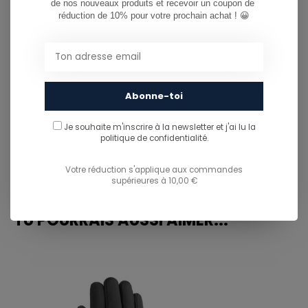
de nos nouveaux produits et recevoir un coupon de 
CAN WE HELP?
réduction de 10% pour votre prochain achat ! 😀
Service à la clientèle:
081/260.730
Abonne-toi
info@ostreet.be
Je souhaite m'inscrire à la newsletter et j'ai lu
la
politique de confidentialité.
PARTAGER CE PRODUIT
Votre réduction s'applique aux commandes
supérieures à 10,00 €
You might also like...
TU POURRAIS AUSSI AIMER...