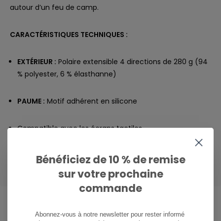
autour d’un feu de camp.
CARACTÉRISTIQUES TECHNIQUES :
EXTÉRIEUR :
Polaire extensible 4 directions de 280 g (94
% polyester, 6 % élasthanne)
PAUME :
Motif adhérent en silicone
Compatible avec les écrans tactiles
Bénéficiez de 10 % de remise
sur votre prochaine
commande
Abonnez-vous à notre newsletter pour rester informé 