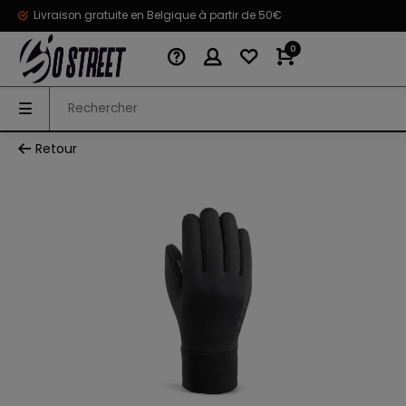
Livraison gratuite en Belgique à partir de 50€
0
Retour