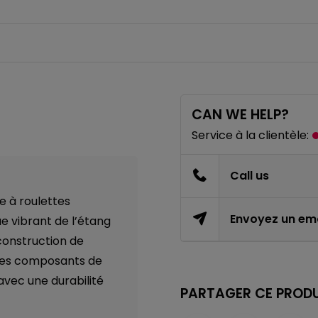
CAN WE HELP?
Service à la clientèle:
Call us
e à roulettes
Envoyez un ema
e vibrant de l’étang
 construction de
 des composants de
 avec une durabilité
PARTAGER CE PRODU