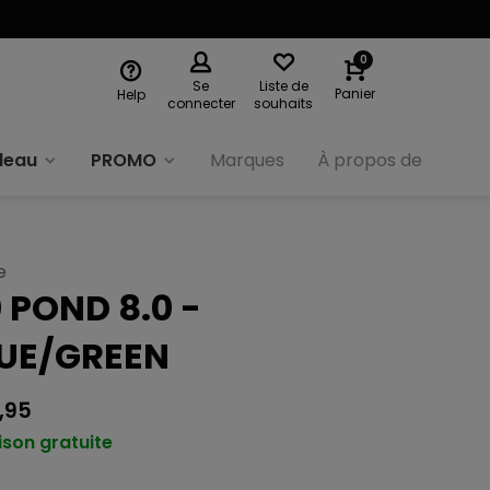
0
Se
Liste de
Panier
Help
connecter
souhaits
deau
PROMO
Marques
À propos de nous
e
 POND 8.0 -
UE/GREEN
,95
ison gratuite