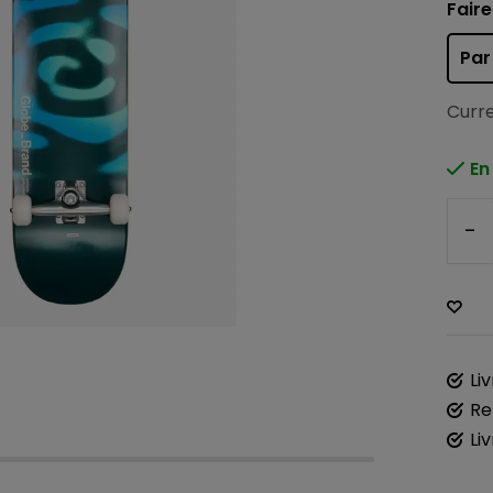
Faire
Par
Curre
En
-
Li
Re
Li