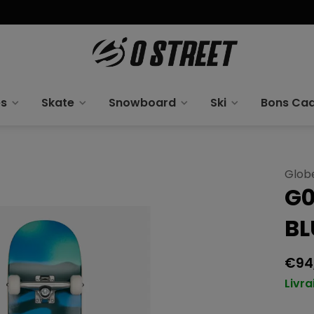
es
Skate
Snowboard
Ski
Bons Ca
Glob
G0
BL
€94
Livra