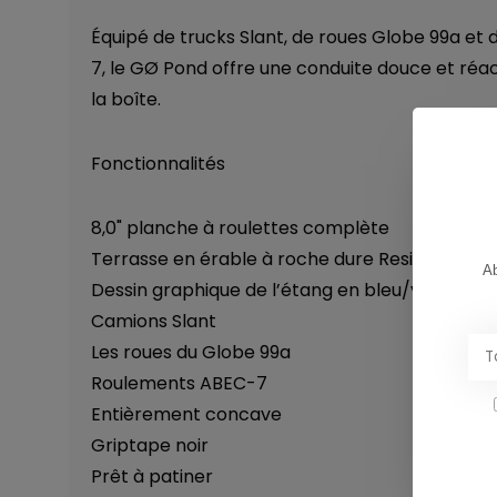
Équipé de trucks Slant, de roues Globe 99a et
7, le GØ Pond offre une conduite douce et réac
la boîte.
Fonctionnalités
8,0" planche à roulettes complète
Terrasse en érable à roche dure Resin-7
Ab
Dessin graphique de l’étang en bleu/vert
Camions Slant
Les roues du Globe 99a
Roulements ABEC-7
Entièrement concave
Griptape noir
Prêt à patiner