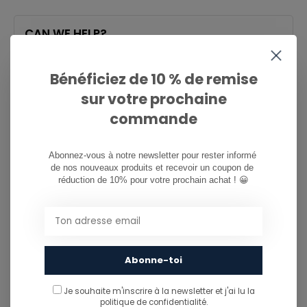
CAN WE HELP?
Service à la clientèle:
heures d'ouverture
Bénéficiez de 10 % de remise
081/260.730
sur votre prochaine
commande
info@ostreet.be
Abonnez-vous à notre newsletter pour rester informé 
de nos nouveaux produits et recevoir un coupon de 
PARTAGER CE PRODUIT
réduction de 10% pour votre prochain achat ! 😀
You might also like...
TU POURRAIS AUSSI AIMER...
Abonne-toi
Je souhaite m'inscrire à la newsletter et j'ai lu
la
politique de confidentialité.