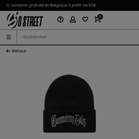
Livraison gratuite en Belgique à partir de 50€
0
Retour