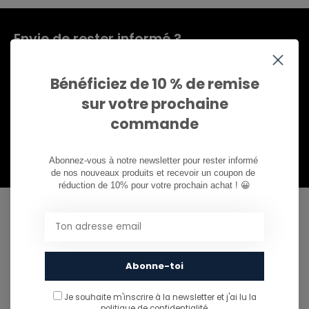
Envie de rester informé ?
Abonnez-vous à notre infolettre pour ne rien
manquer.
Bénéficiez de 10 % de remise
sur votre prochaine
commande
S'abonner
Abonnez-vous à notre newsletter pour rester informé 
de nos nouveaux produits et recevoir un coupon de 
réduction de 10% pour votre prochain achat ! 😀
CAN WE HELP?
Service à la clientèle:
heures d'ouverture
Call us
Abonne-toi
081/260.730
Je souhaite m'inscrire à la newsletter et j'ai lu
la
politique de confidentialité.