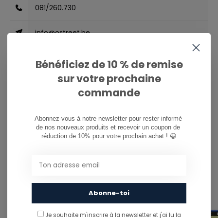
081/260.730
info@ostreet.be
Bénéficiez de 10 % de remise
PARTAGER CE PRODUIT
sur votre prochaine
commande
This product is often purchased with...
CE PRODUIT EST SOUVENT ACHETÉ
Abonnez-vous à notre newsletter pour rester informé 
de nos nouveaux produits et recevoir un coupon de 
AVEC...
réduction de 10% pour votre prochain achat ! 😀
Abonne-toi
Je souhaite m'inscrire à la newsletter et j'ai lu
la