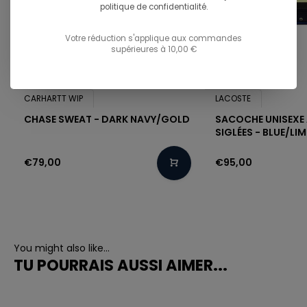
politique de confidentialité.
Votre réduction s'applique aux commandes
supérieures à 10,00 €
CARHARTT WIP
LACOSTE
CHASE SWEAT - DARK NAVY/GOLD
SACOCHE UNISEXE
SIGLÉES - BLUE/LIM
€79,00
€95,00
You might also like...
TU POURRAIS AUSSI AIMER...