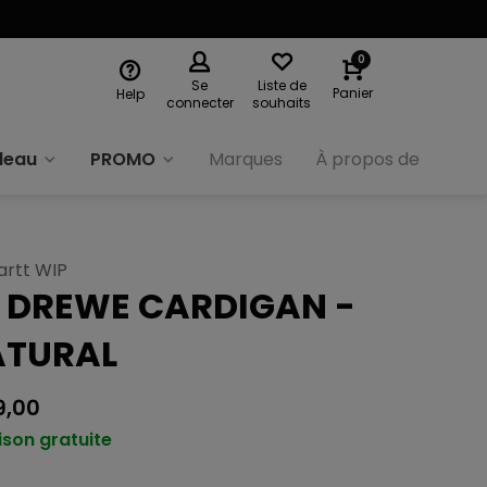
0
Se
Liste de
Panier
Help
connecter
souhaits
deau
PROMO
Marques
À propos de nous
artt WIP
 DREWE CARDIGAN -
ATURAL
9,00
ison gratuite