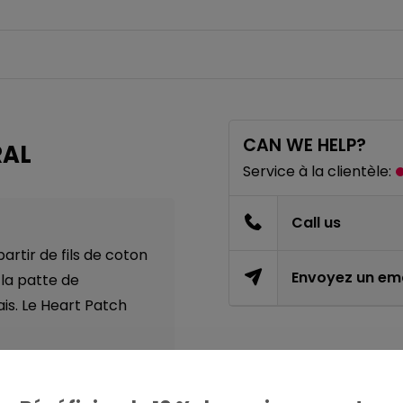
CAN WE HELP?
RAL
Service à la clientèle:
Call us
artir de fils de coton
Envoyez un ema
t la patte de
is. Le Heart Patch
PARTAGER CE PRODU