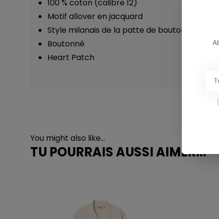
100 % coton (calibre 12)
Motif allover en jacquard
Style milanais de la patte de boutonnage
Boutonné
Ab
Heart Patch
You might also like...
TU POURRAIS AUSSI AIMER...