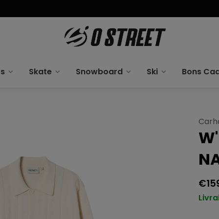
es
Skate
Snowboard
Ski
Bons Ca
Carh
W'
N
€15
Livra