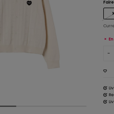
Faire
Curre
En
-
Li
Re
Li