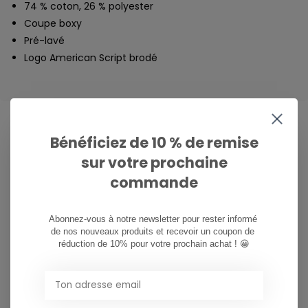
74 % coton, 26 % polyester
Coupe boxy
Pré-lavé
Logo American Script brodé
Bénéficiez de 10 % de remise
CAN WE HELP?
sur votre prochaine
Service à la clientèle:
heures d'ouverture
commande
081/260.730
Abonnez-vous à notre newsletter pour rester informé 
de nos nouveaux produits et recevoir un coupon de 
réduction de 10% pour votre prochain achat ! 😀
info@ostreet.be
PARTAGER CE PRODUIT