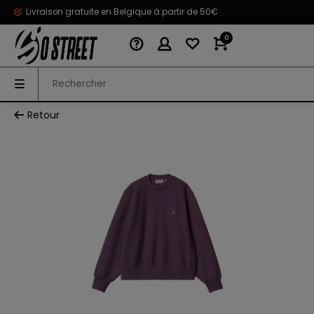
Livraison gratuite en Belgique à partir de 50€
0
Retour