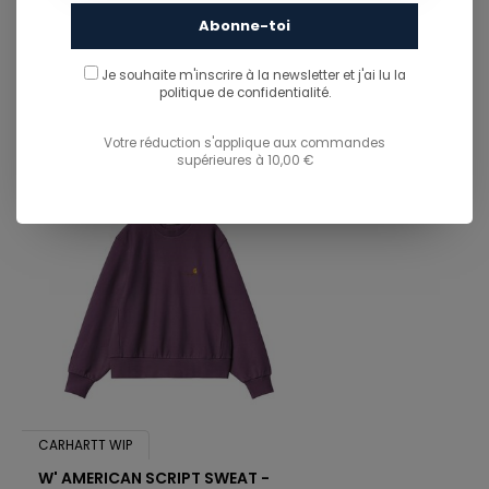
Abonne-toi
You might also like...
Je souhaite m'inscrire à la newsletter et j'ai lu
la
TU POURRAIS AUSSI AIMER...
politique de confidentialité.
Votre réduction s'applique aux commandes
supérieures à 10,00 €
CARHARTT WIP
W' AMERICAN SCRIPT SWEAT -