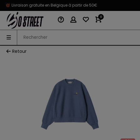
Livraison gratuite en Belgique à partir de 50€
0
Retour