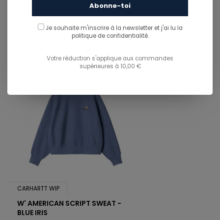
Abonne-toi
You might also like...
TU POURRAIS AUSSI AIMER...
Je souhaite m'inscrire à la newsletter et j'ai lu
la
politique de confidentialité.
Votre réduction s'applique aux commandes
supérieures à 10,00 €
CARHARTT WIP
W' AMERICAN SCRIPT SWEAT -
BLUE IRIS