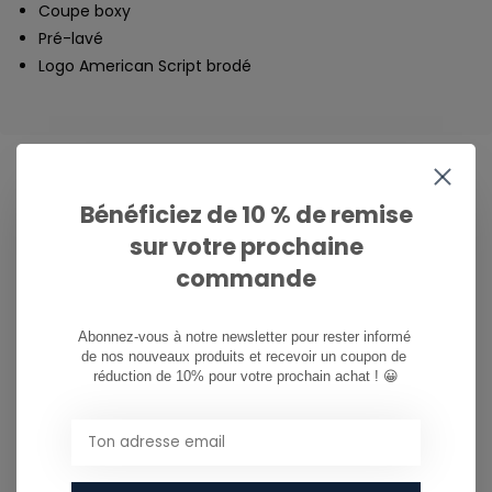
Coupe boxy
Pré-lavé
Logo American Script brodé
Bénéficiez de 10 % de remise
CAN WE HELP?
sur votre prochaine
Service à la clientèle:
heures d'ouverture
commande
081/260.730
Abonnez-vous à notre newsletter pour rester informé 
de nos nouveaux produits et recevoir un coupon de 
info@ostreet.be
réduction de 10% pour votre prochain achat ! 😀
PARTAGER CE PRODUIT