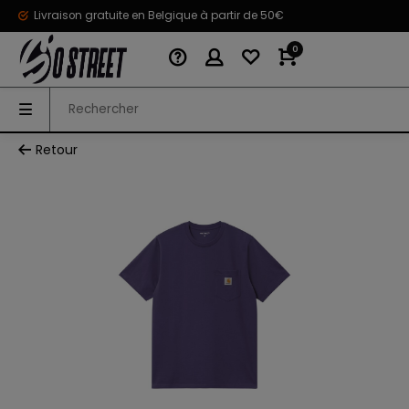
Livraison gratuite en Belgique à partir de 50€
0
Retour