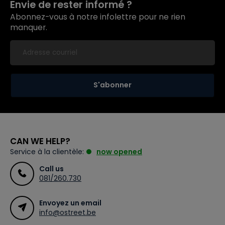
Envie de rester informé ?
Abonnez-vous à notre infolettre pour ne rien
manquer.
S'abonner
CAN WE HELP?
Service à la clientèle:
now opened
Call us
081/260.730
Envoyez un email
info@ostreet.be