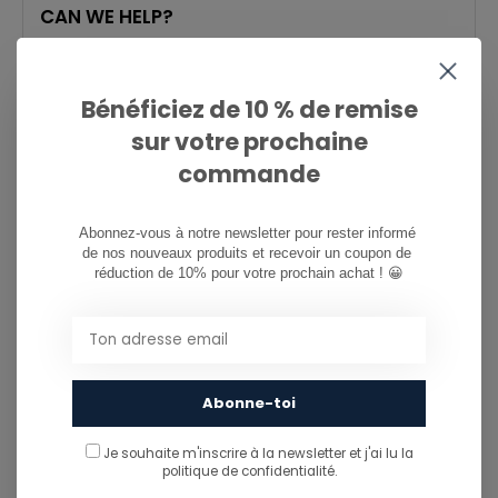
CAN WE HELP?
Service à la clientèle:
now opened
081/260.730
Bénéficiez de 10 % de remise
sur votre prochaine
info@ostreet.be
commande
Abonnez-vous à notre newsletter pour rester informé 
PARTAGER CE PRODUIT
de nos nouveaux produits et recevoir un coupon de 
réduction de 10% pour votre prochain achat ! 😀
You might also like...
TU POURRAIS AUSSI AIMER...
Abonne-toi
Je souhaite m'inscrire à la newsletter et j'ai lu
la
politique de confidentialité.