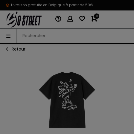
Livraison gratuite en Belgique à partir de 50€
0
Retour