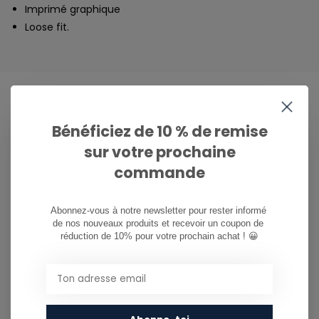
Imprimé graphique
Loose fit.
Bénéficiez de 10 % de remise
CAN WE HELP?
sur votre prochaine
Service à la clientèle:
heures d'ouverture
commande
081/260.730
Abonnez-vous à notre newsletter pour rester informé 
info@ostreet.be
de nos nouveaux produits et recevoir un coupon de 
réduction de 10% pour votre prochain achat ! 😀
PARTAGER CE PRODUIT