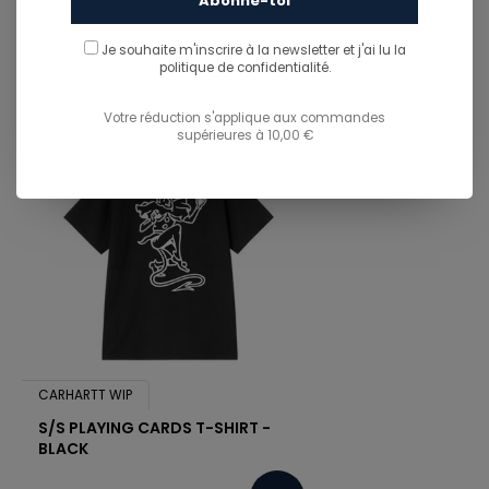
Abonne-toi
You might also like...
TU POURRAIS AUSSI AIMER...
Je souhaite m'inscrire à la newsletter et j'ai lu
la
politique de confidentialité.
Votre réduction s'applique aux commandes
supérieures à 10,00 €
CARHARTT WIP
S/S PLAYING CARDS T-SHIRT -
BLACK