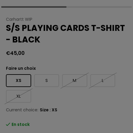
Carhartt WIP
S/S PLAYING CARDS T-SHIRT
- BLACK
€45,00
Faire un choix
XS
S
M
L
XL
Current choice:
Size : XS
En stock