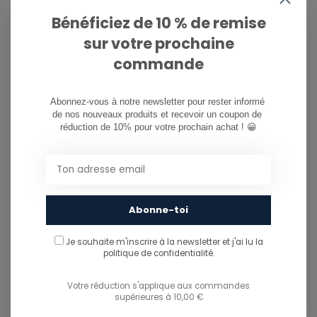
info@ostreet.be
Bénéficiez de 10 % de remise
sur votre prochaine
commande
PARTAGER CE PRODUIT
Abonnez-vous à notre newsletter pour rester informé 
You might also like...
de nos nouveaux produits et recevoir un coupon de 
TU POURRAIS AUSSI AIMER...
réduction de 10% pour votre prochain achat ! 😀
Abonne-toi
Je souhaite m'inscrire à la newsletter et j'ai lu
la
politique de confidentialité.
Votre réduction s'applique aux commandes
supérieures à 10,00 €