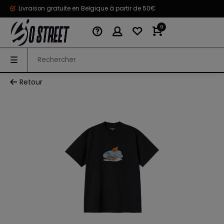
Livraison gratuite en Belgique à partir de 50€
0
Retour