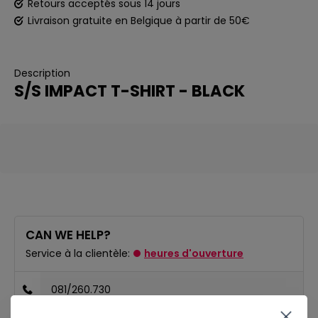
Retours acceptés sous 14 jours
Livraison gratuite en Belgique à partir de 50€
Description
S/S IMPACT T-SHIRT - BLACK
CAN WE HELP?
Service à la clientèle:
heures d'ouverture
081/260.730