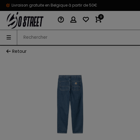
Livraison gratuite en Belgique à partir de 50€
0
Retour