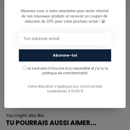
Abonnez-vous à notre newsletter pour rester informé 
de nos nouveaux produits et recevoir un coupon de 
réduction de 10% pour votre prochain achat ! 😀
CAN WE HELP?
Service à la clientèle:
now opened
Abonne-toi
081/260.730
Je souhaite m'inscrire à la newsletter et j'ai lu
la
info@ostreet.be
politique de confidentialité.
Votre réduction s'applique aux commandes
supérieures à 10,00 €
PARTAGER CE PRODUIT
You might also like...
TU POURRAIS AUSSI AIMER...