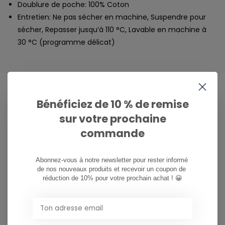
Doublure de poche: 100% Coton
Entretien: Ne pas sécher en machine, Suspendre pour
sécher, Repasser jusqu’à 110 °C, Lavable en machine à
30 °C (programme délicat)
Bénéficiez de 10 % de remise
CAN WE HELP?
sur votre prochaine
Service à la clientèle:
heures d'ouverture
commande
081/260.730
Abonnez-vous à notre newsletter pour rester informé 
de nos nouveaux produits et recevoir un coupon de 
réduction de 10% pour votre prochain achat ! 😀
info@ostreet.be
PARTAGER CE PRODUIT