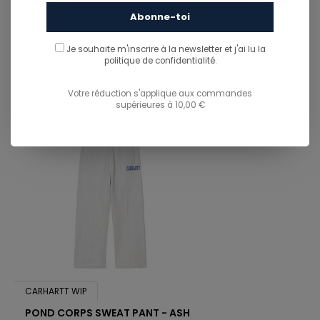
Abonne-toi
You might also like...
Je souhaite m'inscrire à la newsletter et j'ai lu
la
TU POURRAIS AUSSI AIMER...
politique de confidentialité.
Votre réduction s'applique aux commandes
supérieures à 10,00 €
CARHARTT WIP
POND CORPS SWEAT PANT - ASH