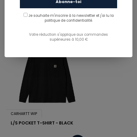
Abonne-toi
You might also like...
TU POURRAIS AUSSI AIMER...
Je souhaite m'inscrire à la newsletter et j'ai lu
la
politique de confidentialité.
Votre réduction s'applique aux commandes
supérieures à 10,00 €
CARHARTT WIP
L/S POCKET T-SHIRT - BLACK