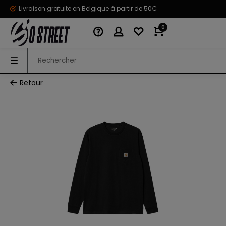
Livraison gratuite en Belgique à partir de 50€
0
Retour