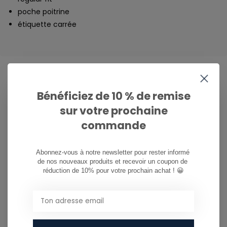
poche poitrine
étiquette carrée
Bénéficiez de 10 % de remise
CAN WE HELP?
sur votre prochaine
Service à la clientèle:
heures d'ouverture
commande
081/260.730
Abonnez-vous à notre newsletter pour rester informé 
de nos nouveaux produits et recevoir un coupon de 
info@ostreet.be
réduction de 10% pour votre prochain achat ! 😀
PARTAGER CE PRODUIT