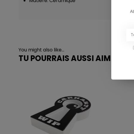
Matière: Céramique
Ab
You might also like...
TU POURRAIS AUSSI AIMER...