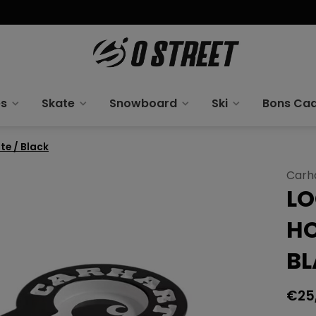
es
Skate
Snowboard
Ski
Bons Ca
te / Black
Carh
LO
HO
B
€25