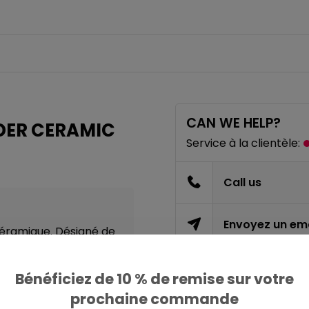
CAN WE HELP?
DER CERAMIC
Service à la clientèle:
Call us
Envoyez un ema
céramique. Désigné de
des motifs en relief. Il
Bénéficiez de 10 % de remise sur votre
PARTAGER CE PRODU
prochaine commande