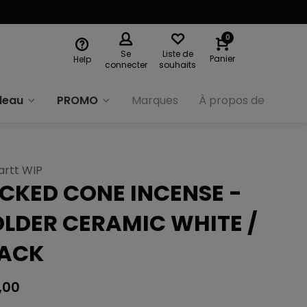
0
Se
Liste de
Panier
Help
connecter
souhaits
deau
PROMO
Marques
À propos de nous
artt WIP
CKED CONE INCENSE -
LDER CERAMIC WHITE /
LACK
,00