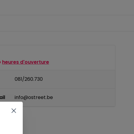
heures d'ouverture
081/260.730
il
info@ostreet.be
IT