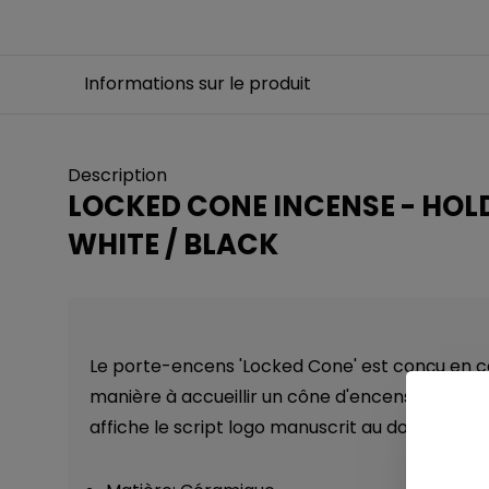
Informations sur le produit
Description
LOCKED CONE INCENSE - HOL
WHITE / BLACK
Le porte-encens 'Locked Cone' est conçu en 
manière à accueillir un cône d'encens, il affiche 
affiche le script logo manuscrit au dos.