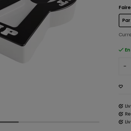
Faire
Par
Curre
En
-
Li
Re
Li