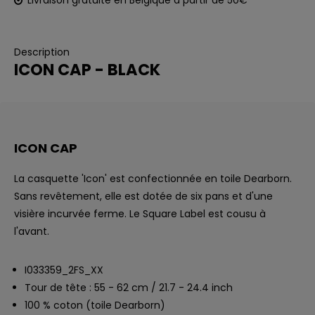
Livraison gratuite en Belgique à partir de 50€
Description
ICON CAP - BLACK
ICON CAP
La casquette 'Icon' est confectionnée en toile Dearborn.
Sans revêtement, elle est dotée de six pans et d'une
visière incurvée ferme. Le Square Label est cousu à
l'avant.
I033359_2FS_XX
Tour de tête : 55 - 62 cm / 21.7 - 24.4 inch
100 % coton (toile Dearborn)