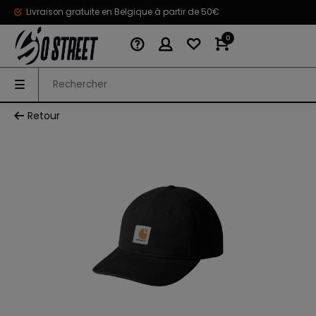
Livraison gratuite en Belgique à partir de 50€
0
Retour