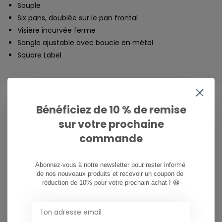
Souple
Six pans, doublée sur le pan frontal
Visière incurvée ferme
Sangle ajustable avec boucle en métal
Square Label
Bénéficiez de 10 % de remise
sur votre prochaine
CAN WE HELP?
commande
Service à la clientèle:
Abonnez-vous à notre newsletter pour rester informé 
081/260.730
de nos nouveaux produits et recevoir un coupon de 
réduction de 10% pour votre prochain achat ! 😀
info@ostreet.be