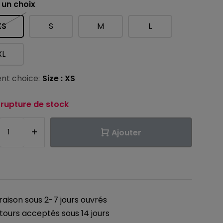
 un choix
XS
S
M
L
XL
nt choice:
Size : XS
 rupture de stock
+
Ajouter
vraison sous 2-7 jours ouvrés
tours acceptés sous 14 jours