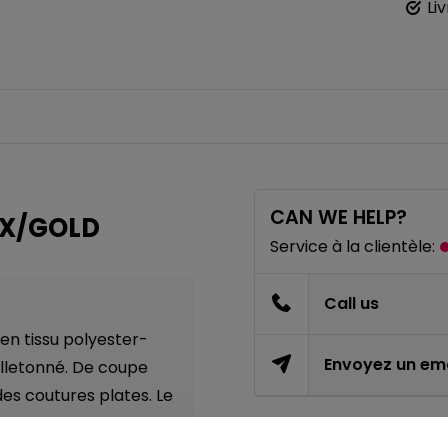
Li
CAN WE HELP?
YX/GOLD
Service à la clientèle:
Call us
en tissu polyester-
Envoyez un ema
olletonné. De coupe
es coutures plates. Le