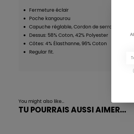
Fermeture éclair
Poche kangourou
Capuche réglable
,
Cordon de serrage
Dessus: 58% Coton, 42% Polyester
Ab
Côtes: 4% Élasthanne, 96% Coton
Regular fit.
You might also like...
TU POURRAIS AUSSI AIMER...