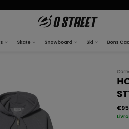
es
Skate
Snowboard
Ski
Bons Ca
Carh
HO
ST
€95
Livra