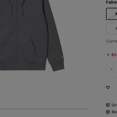
Faire
Curre
En
-
Li
Re