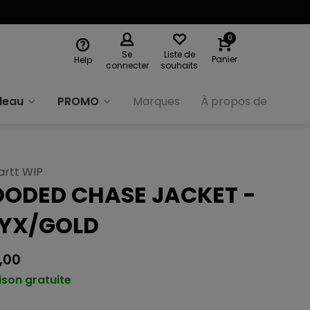
0
Se
Liste de
Panier
Help
connecter
souhaits
deau
PROMO
Marques
À propos de nous
artt WIP
ODED CHASE JACKET -
YX/GOLD
,00
ison gratuite