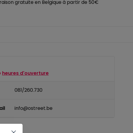
vraison gratuite en Belgique à partir de 50€
heures d'ouverture
081/260.730
il
info@ostreet.be