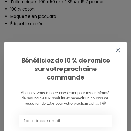
Taille unique : 100 x 50 cm / 39,4 x 19,7 pouces
100 % coton
Maquette en jacquard
Étiquette carrée
Bénéficiez de 10 % de remise
CAN WE HELP?
sur votre prochaine
Service à la clientèle:
commande
081/260.730
Abonnez-vous à notre newsletter pour rester informé 
de nos nouveaux produits et recevoir un coupon de 
réduction de 10% pour votre prochain achat ! 😀
info@ostreet.be
PARTAGER CE PRODUIT