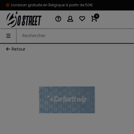
Livraison gratuite en Belgique à partir de 50€
0
Retour