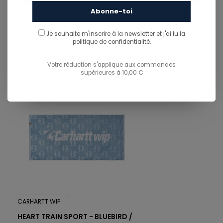
Abonne-toi
You might also like...
Je souhaite m'inscrire à la newsletter et j'ai lu
la
TU POURRAIS AUSSI AIMER...
politique de confidentialité.
Votre réduction s'applique aux commandes
supérieures à 10,00 €
CARHARTT WIP
HEART TRAIN SPORT - BLUEBIRD /