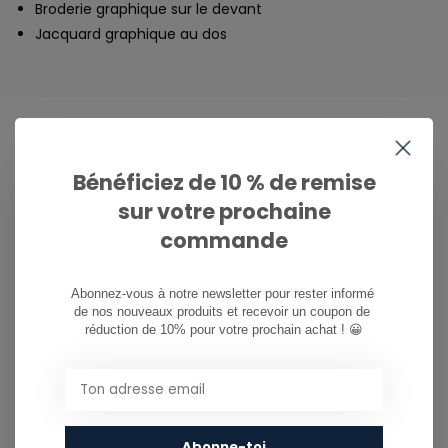
Broderie graphique sur le devant
Jacquard graphique au dos
Bénéficiez de 10 % de remise
CAN WE HELP?
sur votre prochaine
Service à la clientèle:
now opened
commande
081/260.730
Abonnez-vous à notre newsletter pour rester informé 
info@ostreet.be
de nos nouveaux produits et recevoir un coupon de 
réduction de 10% pour votre prochain achat ! 😀
PARTAGER CE PRODUIT
Abonne-toi