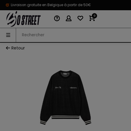
Livraison gratuite en Belgique à partir de 50€
0
Retour