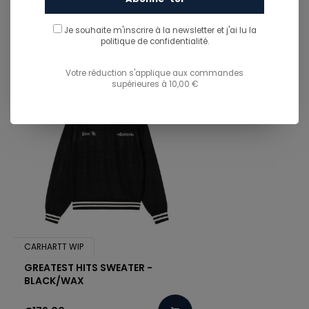
You might also like...
TU POURRAIS AUSSI AIMER...
Je souhaite m'inscrire à la newsletter et j'ai lu
la
politique de confidentialité.
Votre réduction s'applique aux commandes
supérieures à 10,00 €
CARHARTT WIP
GREATEST HITS SWEATER -
BLACK/WAX