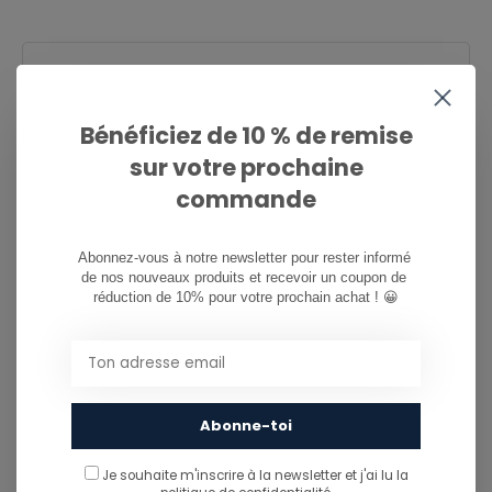
CAN WE HELP?
Service à la clientèle:
now opened
Bénéficiez de 10 % de remise
081/260.730
sur votre prochaine
commande
info@ostreet.be
Abonnez-vous à notre newsletter pour rester informé 
de nos nouveaux produits et recevoir un coupon de 
réduction de 10% pour votre prochain achat ! 😀
PARTAGER CE PRODUIT
You might also like...
TU POURRAIS AUSSI AIMER...
Abonne-toi
Je souhaite m'inscrire à la newsletter et j'ai lu
la