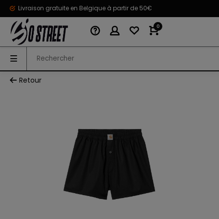
Livraison gratuite en Belgique à partir de 50€
0
Retour