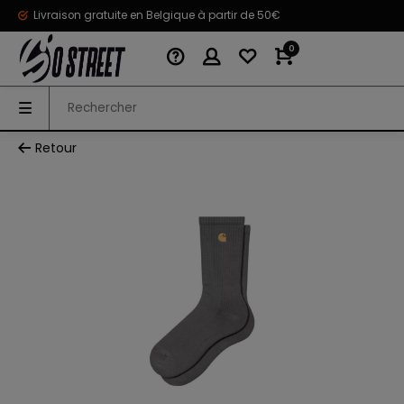
Livraison gratuite en Belgique à partir de 50€
0
Retour