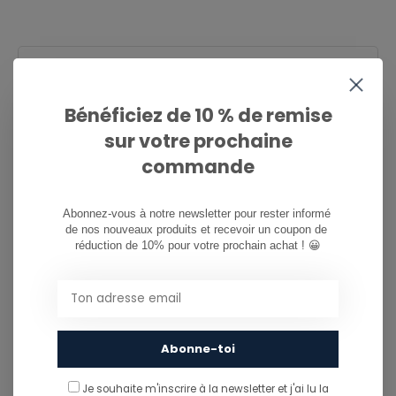
CAN WE HELP?
Service à la clientèle:
heures d'ouverture
Bénéficiez de 10 % de remise
sur votre prochaine
081/260.730
commande
info@ostreet.be
Abonnez-vous à notre newsletter pour rester informé 
de nos nouveaux produits et recevoir un coupon de 
réduction de 10% pour votre prochain achat ! 😀
PARTAGER CE PRODUIT
You might also like...
TU POURRAIS AUSSI AIMER...
Abonne-toi
Je souhaite m'inscrire à la newsletter et j'ai lu
la