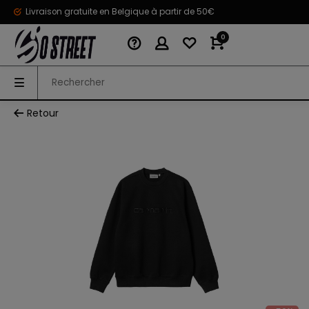
Livraison gratuite en Belgique à partir de 50€
0
Retour