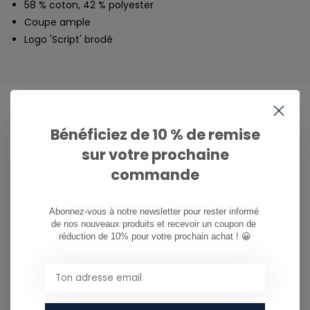
58 % coton, 42 % polyester
Coupe ample
Logo 'Script' brodé
Bénéficiez de 10 % de remise
CAN WE HELP?
sur votre prochaine
Service à la clientèle:
commande
081/260.730
Abonnez-vous à notre newsletter pour rester informé 
de nos nouveaux produits et recevoir un coupon de 
info@ostreet.be
réduction de 10% pour votre prochain achat ! 😀
PARTAGER CE PRODUIT