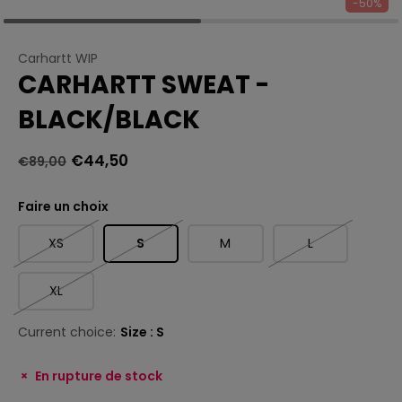
-50%
Carhartt WIP
CARHARTT SWEAT -
BLACK/BLACK
€44,50
€89,00
Faire un choix
XS
S
M
L
XL
Current choice:
Size : S
En rupture de stock