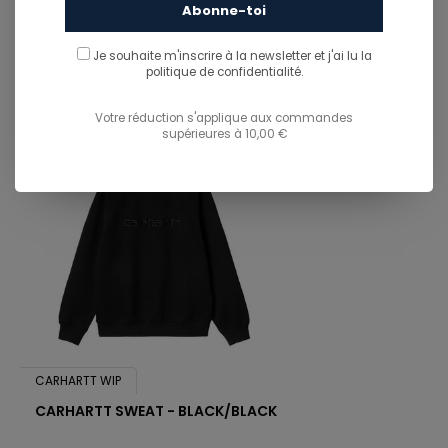
Abonne-toi
You might also like...
TU POURRAIS AUSSI AIMER...
Je souhaite m'inscrire à la newsletter et j'ai lu
la
politique de confidentialité.
Votre réduction s'applique aux commandes
supérieures à 10,00 €
CARHARTT WIP
CARHARTT SWEAT - BLACK/BLACK