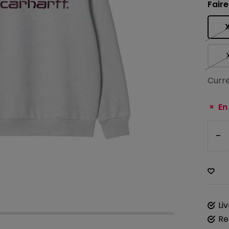
Faire
Curre
En
-
Li
Re