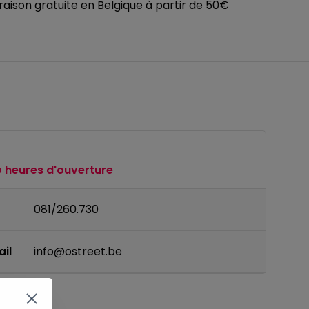
vraison gratuite en Belgique à partir de 50€
heures d'ouverture
081/260.730
il
info@ostreet.be