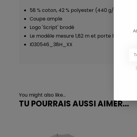
58 % coton, 42 % polyester (440 g/sqm)
Coupe ample
Logo 'Script' brodé
Ab
Le modèle mesure 1,82 m et porte la taille M
I030546_38H_XX
You might also like...
TU POURRAIS AUSSI AIMER...