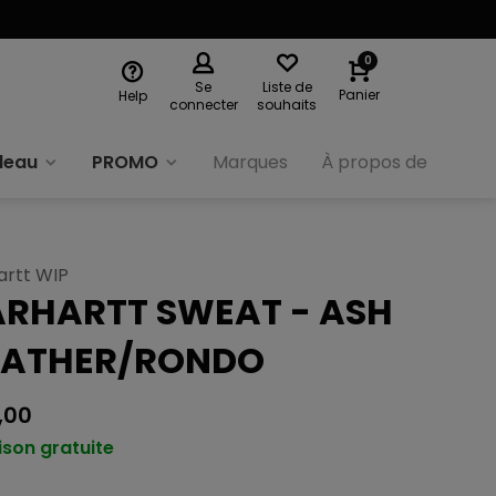
0
Se
Liste de
Panier
Help
connecter
souhaits
deau
PROMO
Marques
À propos de nous
artt WIP
RHARTT SWEAT - ASH
EATHER/RONDO
,00
ison gratuite