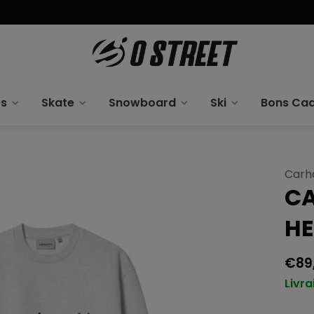
es
Skate
Snowboard
Ski
Bons Ca
Carh
CA
H
€89
Livra