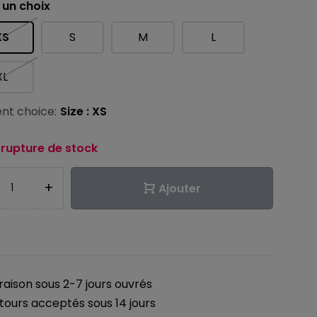
 un choix
XS
S
M
L
XL
nt choice:
Size : XS
 rupture de stock
+
Ajouter
vraison sous 2-7 jours ouvrés
tours acceptés sous 14 jours