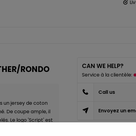
Li
CAN WE HELP?
ATHER/RONDO
Service à la clientèle:
Call us
s un jersey de coton
Envoyez un ema
é. De coupe ample, il
s. Le logo 'Script' est