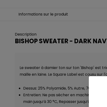
Informations sur le produit
Description
BISHOP SWEATER - DARK NAV
Le sweater à damier ton sur ton 'Bishop' est tri
maille en laine. Le Square Label est cousu sur l'o
Dessus: 25% Polyamide, 5% Autre, 70% Laine
Entretien: Ne pas sécher en machine, Sécher 
main jusqu’à 30 °C, Repasser jusqu’à 110 °C