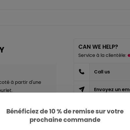
CAN WE HELP?
Y
Service à la clientèle:
Call us
coté à partir d'une
Envoyez un ema
urlet.
Bénéficiez de 10 % de remise sur votre
à plat, Lavage à la
prochaine commande
PARTAGER CE PRODU