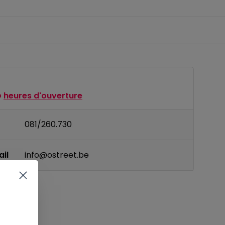
heures d'ouverture
081/260.730
il
info@ostreet.be
IT