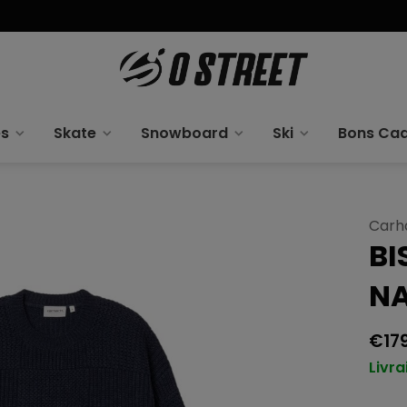
es
Skate
Snowboard
Ski
Bons Ca
Carh
BI
N
€17
Livra