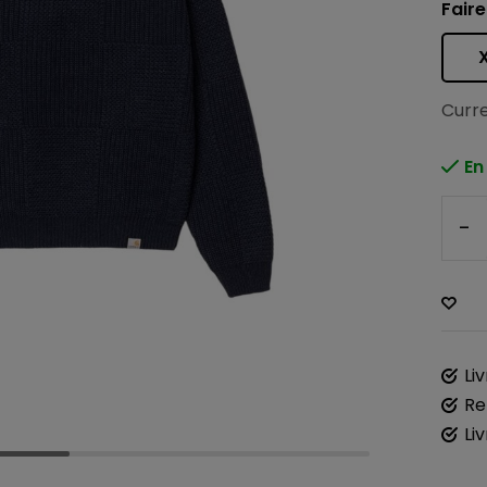
Faire
Curre
En
-
Li
Re
Li