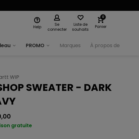
0
Se
Liste de
Panier
Help
connecter
souhaits
deau
PROMO
Marques
À propos de nous
artt WIP
SHOP SWEATER - DARK
AVY
9,00
ison gratuite