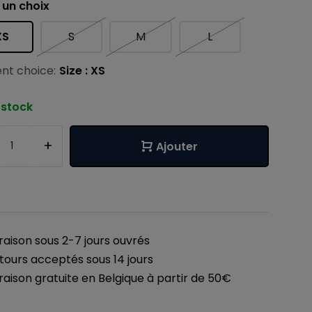
 un choix
XS
S
M
L
nt choice:
Size : XS
 stock
+
Ajouter
vraison sous 2-7 jours ouvrés
tours acceptés sous 14 jours
vraison gratuite en Belgique à partir de 50€