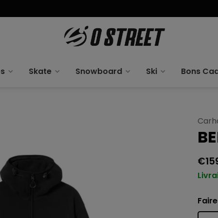
es
Skate
Snowboard
Ski
Bons Ca
Carh
BE
€15
Livra
Faire