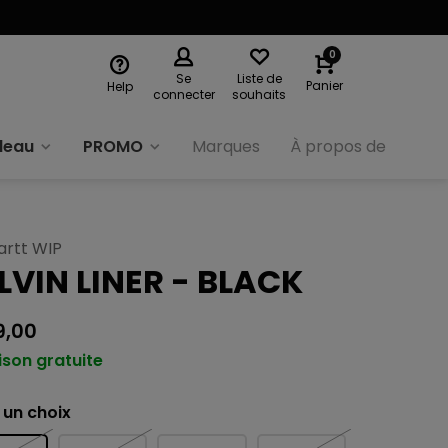
0
Se
Liste de
Panier
Help
connecter
souhaits
deau
PROMO
Marques
À propos de nous
artt WIP
LVIN LINER - BLACK
9,00
ison gratuite
 un choix