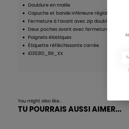
Doublure en maille
Capuche et bande inférieure réglables
Fermeture à l’avant avec zip double sens
Deux poches avant avec fermeture à glissiè
Ab
Poignets élastiques
Étiquette réfléchissante carrée
I035310_89_XX
You might also like...
TU POURRAIS AUSSI AIMER...