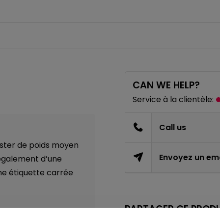
CAN WE HELP?
Service à la clientèle:
Call us
yester de poids moyen
Envoyez un ema
 également d’une
ne étiquette carrée
PARTAGER CE PRODU