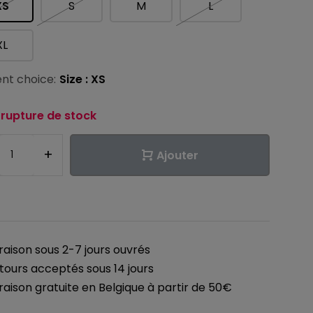
XS
S
M
L
XL
nt choice:
Size : XS
 rupture de stock
+
Ajouter
vraison sous 2-7 jours ouvrés
tours acceptés sous 14 jours
vraison gratuite en Belgique à partir de 50€