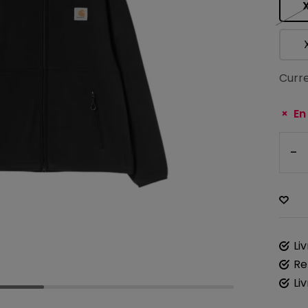
Curre
En
-
Li
Re
Li