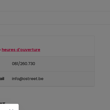
heures d'ouverture
081/260.730
il
info@ostreet.be
IT