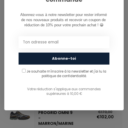
...
Abonnez-vous à notre newsletter pour rester informé 
de nos nouveaux produits et recevoir un coupon de 
réduction de 10% pour votre prochain achat ! 😀
SAUCONY
€180,00
PROGRID OMNI
9 - SUMMER
Abonne-toi
SAND/TANNE
...
Je souhaite m'inscrire à la newsletter et j'ai lu
la
politique de confidentialité.
Votre réduction s'applique aux commandes
supérieures à 10,00 €
-40%
SAUCONY
PROGRID OMNI 9
€170,00
€102,00
-
MARRON/MARINE