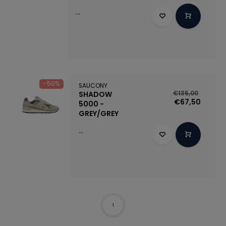
...
-50%
SAUCONY
SHADOW
€135,00
€67,50
5000 -
GREY/GREY
...
1