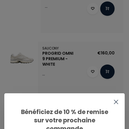
...
SAUCONY
€160,00
PROGRID OMNI
9 PREMIUM -
WHITE
...
Bénéficiez de 10 % de remise
SAUCONY
€160,00
SHADOW 5000
sur votre prochaine
PREMIUM -
GREY/MULTI
commande