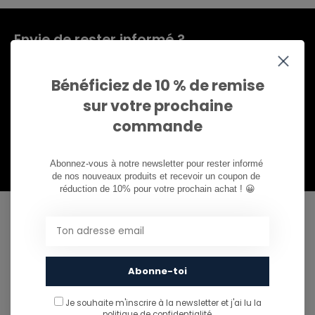
Envie de rester informé ?
Abonnez-vous à notre infolettre pour ne rien
manquer.
Bénéficiez de 10 % de remise
sur votre prochaine
commande
S'abonner
Abonnez-vous à notre newsletter pour rester informé 
de nos nouveaux produits et recevoir un coupon de 
réduction de 10% pour votre prochain achat ! 😀
CAN WE HELP?
Service à la clientèle:
Call us
Abonne-toi
081/260.730
Je souhaite m'inscrire à la newsletter et j'ai lu
la
politique de confidentialité.