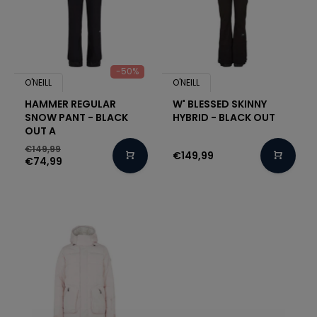
-50%
O'NEILL
O'NEILL
HAMMER REGULAR
W' BLESSED SKINNY
SNOW PANT - BLACK
HYBRID - BLACK OUT
OUT A
€149,99
€149,99
€74,99