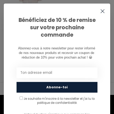
O'NEILL
W' MORGANITE JACKET
Bénéficiez de 10 % de remise
- PEACH WHIP
sur votre prochaine
€299,99
commande
Abonnez-vous à notre newsletter pour rester informé 
de nos nouveaux produits et recevoir un coupon de 
réduction de 10% pour votre prochain achat ! 😀
1
Page 1 de 1
Abonne-toi
Livraison gratuite en Belgique à partir de 50€
Je souhaite m'inscrire à la newsletter et j'ai lu
la
politique de confidentialité.
Envie de rester informé ?
Abonnez-vous à notre infolettre pour ne rien