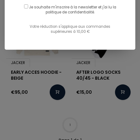
Je souhaite m'inscrire à la newsletter et j'ai lu
la
politique de confidentialité.
Votre réduction s'applique aux commandes
supérieures à 10,00 €
JACKER
JACKER
EARLY ACCES HOODIE -
AFTER LOGO SOCKS
BEIGE
40/45 - BLACK
€95,00
€15,00
1