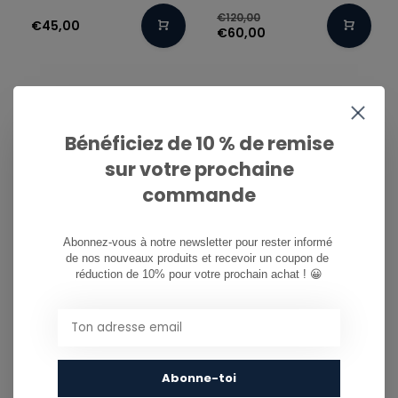
€120,00
€45,00
€60,00
Bénéficiez de 10 % de remise
sur votre prochaine
commande
Abonnez-vous à notre newsletter pour rester informé 
-50%
de nos nouveaux produits et recevoir un coupon de 
JACKER
JACKER
réduction de 10% pour votre prochain achat ! 😀
SANDMAN HOODIE -
BAIJU HOODIE - TOFU
GREEN
€95,00
€110,00
€47,50
Abonne-toi