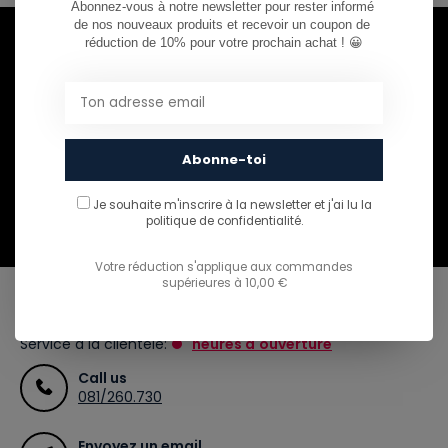
Abonnez-vous à notre newsletter pour rester informé 
de nos nouveaux produits et recevoir un coupon de 
réduction de 10% pour votre prochain achat ! 😀
Envie de rester informé ?
Abonnez-vous à notre infolettre pour ne rien
manquer.
Abonne-toi
Je souhaite m'inscrire à la newsletter et j'ai lu
la
S'abonner
politique de confidentialité.
Votre réduction s'applique aux commandes
supérieures à 10,00 €
CAN WE HELP?
Service à la clientèle:
heures d'ouverture
Call us
081/260.730
Envoyez un email