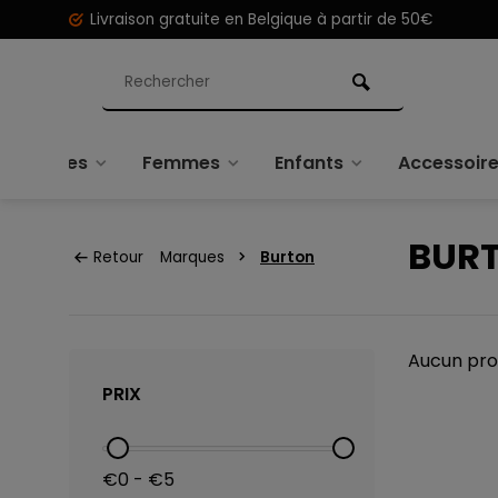
Livraison gratuite en Belgique à partir de 50€
Hommes
Femmes
Enfants
Accessoir
BUR
Retour
Marques
Burton
Aucun prod
PRIX
€0 - €5