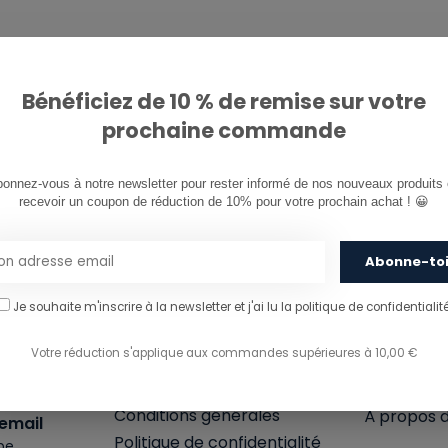
Bénéficiez de 10 % de remise sur votre
prochaine commande
Livraison gratuite en Belgique à partir de 50€
onnez-vous à notre newsletter pour rester informé de nos nouveaux produits e
recevoir un coupon de réduction de 10% pour votre prochain achat ! 😀
r.
Abonne-to
Je souhaite m'inscrire à la newsletter et j'ai lu
la politique de confidentialité
SERVICE À LA
INFORM
Votre réduction s'applique aux commandes supérieures à 10,00 €
CLIENTÈLE
Mon comp
Conditions générales
À propos 
email
Politique de confidentialité
be