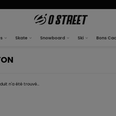
es
Skate
Snowboard
Ski
Bons Ca
TON
uit n'a été trouvé...