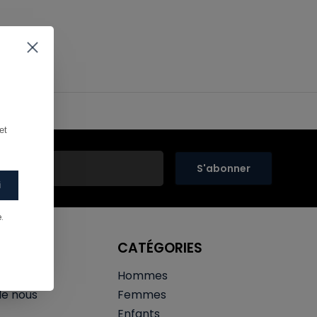
t 
S'abonner
i
.
ATIONS
CATÉGORIES
te
Hommes
de nous
Femmes
Enfants