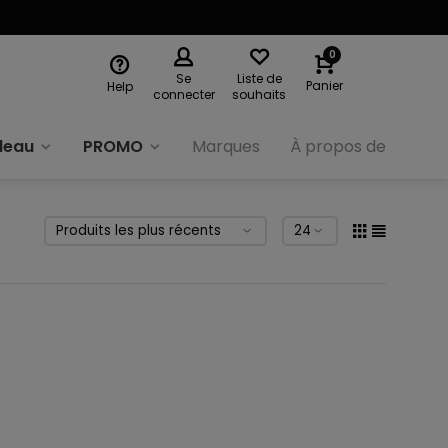
0
Se
Liste de
Panier
Help
connecter
souhaits
deau
PROMO
Marques
À propos de nous