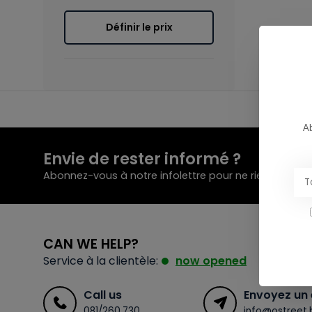
Définir le prix
Ab
Envie de rester informé ?
Abonnez-vous à notre infolettre pour ne rien manque
CAN WE HELP?
Service à la clientèle:
now opened
Call us
Envoyez un 
081/260.730
info@ostreet.