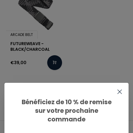
ARCADE BELT
FUTUREWEAVE -
BLACK/CHARCOAL
€39,00
1
Bénéficiez de 10 % de remise
Page 1 de 1
sur votre prochaine
commande
Livraison gratuite en Belgique à partir de 50€