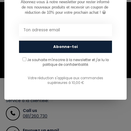
Abonnez-vous à notre newsletter pour rester informé 
de nos nouveaux produits et recevoir un coupon de 
réduction de 10% pour votre prochain achat ! 😀
Envie de rester informé ?
Abonnez-vous à notre infolettre pour ne rien
manquer.
Abonne-toi
Je souhaite m'inscrire à la newsletter et j'ai lu
la
S'abonner
politique de confidentialité.
Votre réduction s'applique aux commandes
supérieures à 10,00 €
CAN WE HELP?
Service à la clientèle:
Call us
081/260.730
Envoyez un email