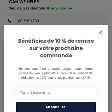
CAN WE HELP?
Service à la clientèle:
now opened
081/260.730
info@ostreet.be
Bénéficiez de 10 % de remise
sur votre prochaine
PARTAGER CE PRODUIT
commande
Abonnez-vous à notre newsletter pour rester informé 
This product is often purchased with...
de nos nouveaux produits et recevoir un coupon de 
CE PRODUIT EST SOUVENT ACHETÉ
réduction de 10% pour votre prochain achat ! 😀
AVEC...
Abonne-toi