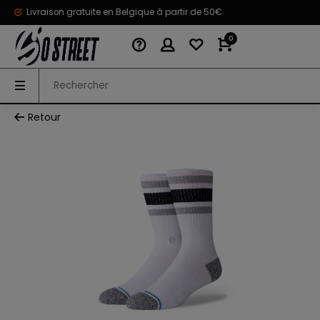
Livraison gratuite en Belgique à partir de 50€
0
Retour