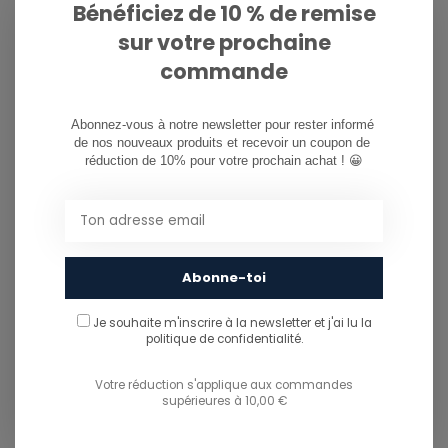
Bénéficiez de 10 % de remise
sur votre prochaine
commande
Abonnez-vous à notre newsletter pour rester informé 
de nos nouveaux produits et recevoir un coupon de 
réduction de 10% pour votre prochain achat ! 😀
Nous ne voulons jamais que vous manquiez une journée
de vélo. Si vous roulez fort, il y a toujours une chance que
quelque chose s’use ou tombe en panne. Au cas où, on
Abonne-toi
vous couvre. Dans la boîte de reliure, vous trouverez le kit
de pièces de rechange Never Miss a Day avec des
Je souhaite m'inscrire à la newsletter et j'ai lu
la
politique de confidentialité.
échelles, des vis et des rondelles supplémentaires pour
que vous puissiez continuer à rouler pendant que vous
Votre réduction s'applique aux commandes
triez les remplacements.
supérieures à 10,00 €