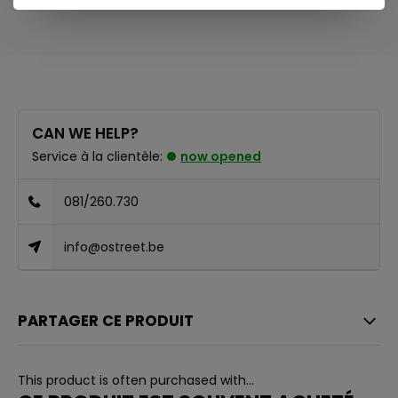
CAN WE HELP?
Service à la clientèle:
now opened
081/260.730
info@ostreet.be
PARTAGER CE PRODUIT
This product is often purchased with...