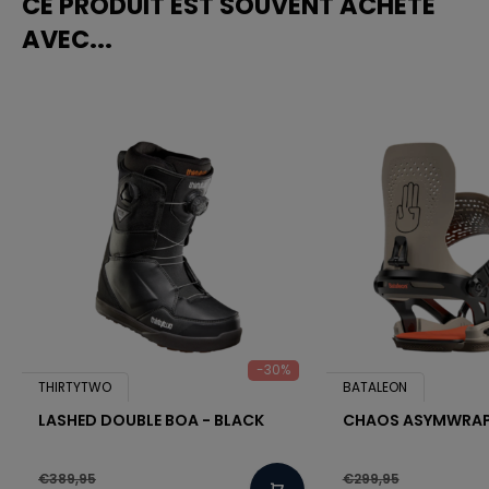
CE PRODUIT EST SOUVENT ACHETÉ
AVEC...
-30%
THIRTYTWO
BATALEON
LASHED DOUBLE BOA - BLACK
CHAOS ASYMWRAP
€389,95
€299,95