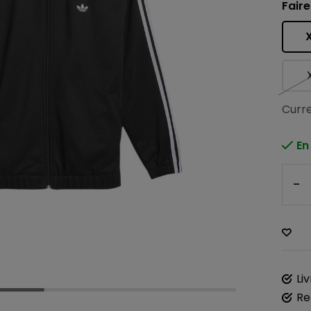
Faire
Curre
En
-
Li
Re