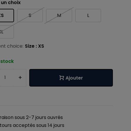
 un choix
XS
S
M
L
XL
nt choice:
Size : XS
 stock
+
Ajouter
vraison sous 2-7 jours ouvrés
tours acceptés sous 14 jours