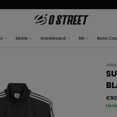
es
Skate
Snowboard
Ski
Bons Ca
Adid
SU
B
€90
Livra