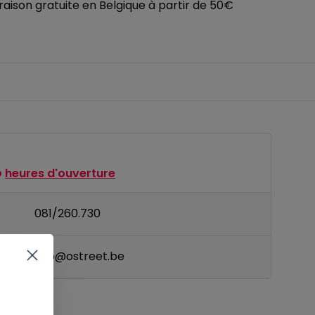
vraison gratuite en Belgique à partir de 50€
heures d'ouverture
081/260.730
il
info@ostreet.be