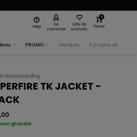
0
Se
Liste de
Panier
Help
connecter
souhaits
deau
PROMO
Marques
À propos de nous
as Skateboarding
PERFIRE TK JACKET -
LACK
,00
ison gratuite