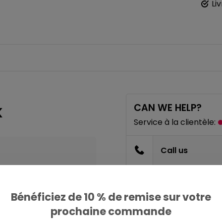
Li
CAN WE HELP?
K
Service à la clientèle:
Call us
Envoyez un ema
Bénéficiez de 10 % de remise sur votre
prochaine commande