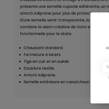
présente une semelle cupsole adhérente, un m
amorti Adiprene pour plus de protection lors 
d'une semelle semi-transparente, la chaussur
combine la vision créative de Gonz et une sem
fonctionnelle pour le skate.
Chaussant standard.
Ab
Fermeture à lacets.
Tige en cuir et en suède.
Doublure textile.
Amorti Adiprene.
Semelle extérieure en caoutchouc.