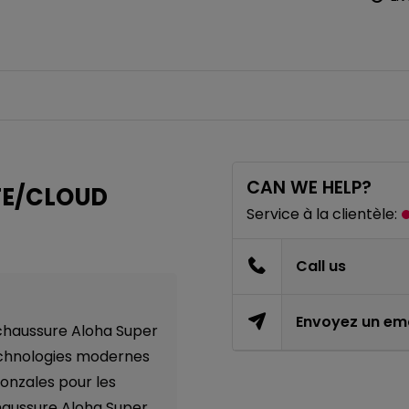
CAN WE HELP?
TE/CLOUD
Service à la clientèle:
Call us
Envoyez un ema
 chaussure Aloha Super
technologies modernes
 Gonzales pour les
haussure Aloha Super