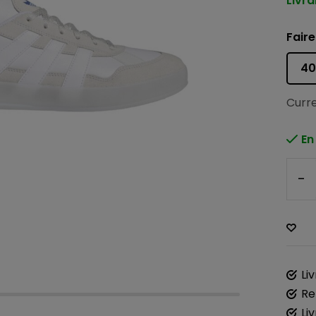
Livra
Faire
40
Curre
En
-
Li
Re
Li