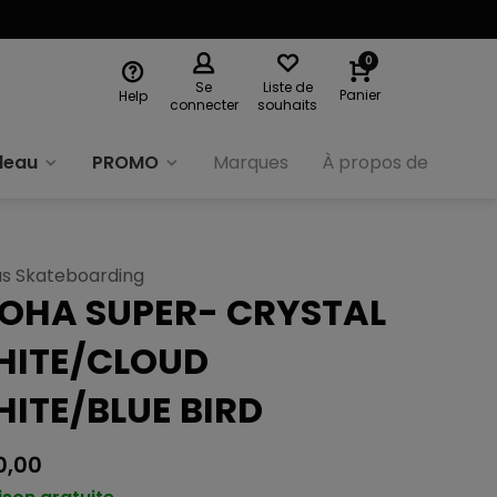
0
Se
Liste de
Panier
Help
connecter
souhaits
deau
PROMO
Marques
À propos de nous
as Skateboarding
OHA SUPER- CRYSTAL
ITE/CLOUD
ITE/BLUE BIRD
0,00