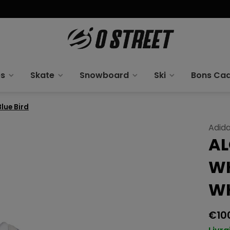
es
Skate
Snowboard
Ski
Bons Ca
lue Bird
Adid
AL
WH
WH
€10