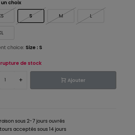
 un choix
XS
S
M
L
XL
nt choice:
Size : S
 rupture de stock
+
Ajouter
vraison sous 2-7 jours ouvrés
tours acceptés sous 14 jours