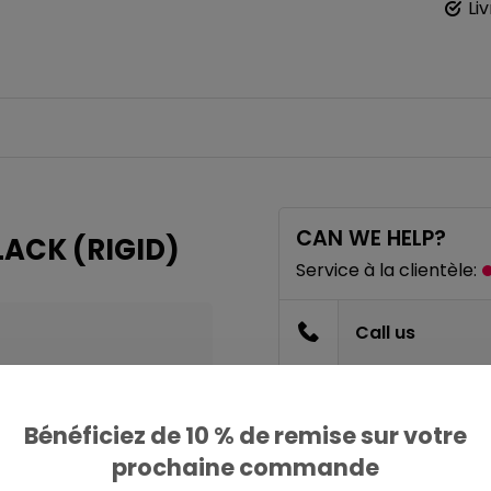
Li
CAN WE HELP?
LACK (RIGID)
Service à la clientèle:
Call us
Envoyez un ema
Bénéficiez de 10 % de remise sur votre
prochaine commande