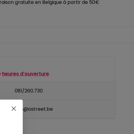
vraison gratuite en Belgique à partir de 50€
heures d'ouverture
081/260.730
il
info@ostreet.be