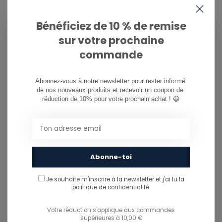
081/260.730
Bénéficiez de 10 % de remise
info@ostreet.be
sur votre prochaine
commande
PARTAGER CE PRODUIT
Abonnez-vous à notre newsletter pour rester informé 
de nos nouveaux produits et recevoir un coupon de 
You might also like...
réduction de 10% pour votre prochain achat ! 😀
TU POURRAIS AUSSI AIMER...
Abonne-toi
Je souhaite m'inscrire à la newsletter et j'ai lu
la
politique de confidentialité.
Votre réduction s'applique aux commandes
supérieures à 10,00 €