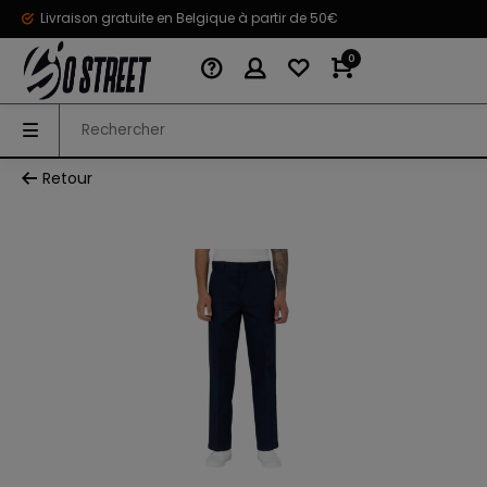
Livraison gratuite en Belgique à partir de 50€
0
Retour